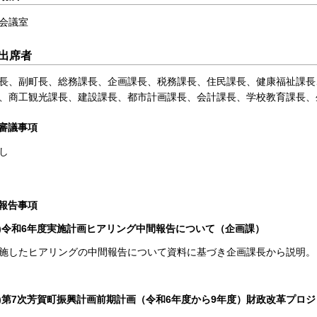
会議室
出席者
長、副町長、総務課長、企画課長、税務課長、住民課長、健康福祉課長
、商工観光課長、建設課長、都市計画課長、会計課長、学校教育課長、
審議事項
し
報告事項
1)令和6年度実施計画ヒアリング中間報告について（企画課）
施したヒアリングの中間報告について資料に基づき企画課長から説明。
2)第7次芳賀町振興計画前期計画（令和6年度から9年度）財政改革プロ