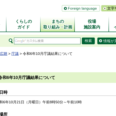
Foreign language
文字
くらしの
まちの
役場
ム
ガイド
取り組み・計画
施設案内
情報が
広聴
>
庁議
> 令和6年10月庁議結果について
令和6年10月庁議結果について
日時
和6年10月21日（月曜日）午前8時50分～午前10時
場所