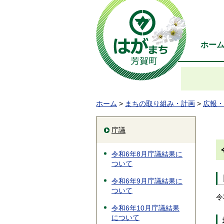
ホー
ホーム
>
まちの取り組み・計画
>
広報・
庁議
令和6年8月庁議結果に
ついて
令和6年9月庁議結果に
ついて
令
令和6年10月庁議結果
について