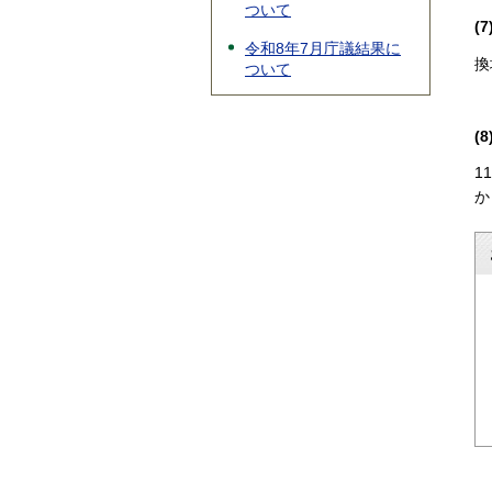
ついて
(
令和8年7月庁議結果に
換
ついて
(
1
か