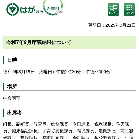
検
コン
索・
テン
共通
ツメ
メニ
ニュ
更新日：2025年8月21日
ュー
ー
令和7年8月庁議結果について
日時
令和7年8月19日（火曜日）午後2時30分～午後5時00分
場所
中会議室
出席者
町長、副町長、教育長、総務課長、企画課長、税務課長、住民課
長、健康福祉課長、子育て支援課長、環境課長、農政課長、商工観
光課長、建設課長、都市計画課長、会計課長、学校教育課長、生涯