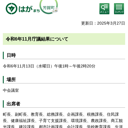
検
コン
索・
テン
共通
ツメ
メニ
ニュ
更新日：2025年3月27日
ュー
ー
令和6年11月庁議結果について
日時
令和6年11月13日（水曜日）午後1時～午後2時20分
場所
中会議室
出席者
町長、副町長、教育長、総務課長、企画課長、税務課長、住民課
長、健康福祉課長、子育て支援課長、環境課長、農政課長、商工観
光課長、建設課長、都市計画課長、会計課長、学校教育課長、生涯