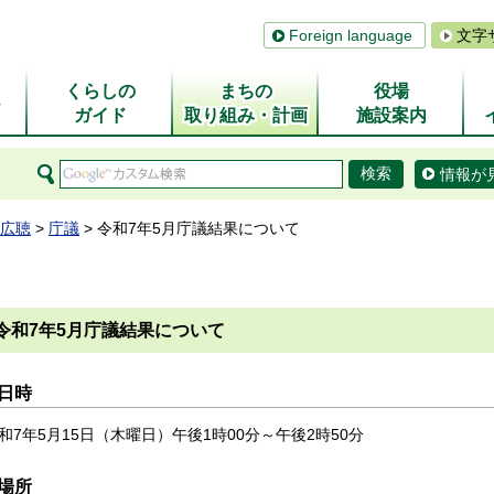
Foreign language
文字
くらしの
まちの
役場
ム
ガイド
取り組み・計画
施設案内
情報が
広聴
>
庁議
> 令和7年5月庁議結果について
令和7年5月庁議結果について
日時
和7年5月15日（木曜日）午後1時00分～午後2時50分
場所