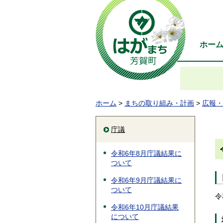
ホー
ホーム
>
まちの取り組み・計画
>
広報・
庁議
令和6年8月庁議結果に
ついて
令和6年9月庁議結果に
ついて
令
令和6年10月庁議結果
について