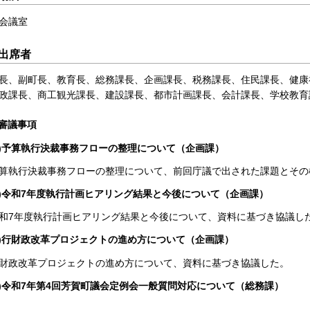
会議室
出席者
長、副町長、教育長、総務課長、企画課長、税務課長、住民課長、健康
政課長、商工観光課長、建設課長、都市計画課長、会計課長、学校教育
審議事項
1)予算執行決裁事務フローの整理について（企画課）
算執行決裁事務フローの整理について、前回庁議で出された課題とその
2)令和7年度執行計画ヒアリング結果と今後について（企画課）​​​​​​​
和7年度執行計画ヒアリング結果と今後について、資料に基づき協議し
3)行財政改革プロジェクトの進め方について（企画課）​​​​​​​
財政改革プロジェクトの進め方について、資料に基づき協議した。
4)令和7年第4回芳賀町議会定例会一般質問対応について（総務課）​​​​​​​