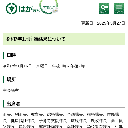
検
コン
索・
テン
共通
ツメ
メニ
ニュ
更新日：2025年3月27日
ュー
ー
令和7年1月庁議結果について
日時
令和7年1月16日（木曜日）午後1時～午後2時
場所
中会議室
出席者
町長、副町長、教育長、総務課長、企画課長、税務課長、住民課
長、健康福祉課長、子育て支援課長、環境課長、農政課長、商工観
光課長、建設課長、都市計画課長、会計課長、学校教育課長、生涯