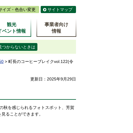
サイズ・色合い変更
サイトマップ
観光
事業者向け
イベント情報
情報
見つからないときは
50
> 町長のコーヒーブレイクvol.122(令
更新日：2025年9月29日
の秋を感じられるフォトスポット、芳賀
を見ることができます。