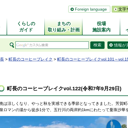
Foreign language
文字
くらしの
まちの
役場
ム
ガイド
取り組み・計画
施設案内
情報が
長
>
町長のコーヒーブレイク
>
町長のコーヒーブレイクvol.101～vol.1
町長のコーヒーブレイクvol.122(令和7年9月29日)
晩は涼しくなり、やっと秋を実感できる季節となってきました。芳賀町
泉ロマンの湯から徒歩1分で、五行川の両岸約1kmにわたって曼珠沙華