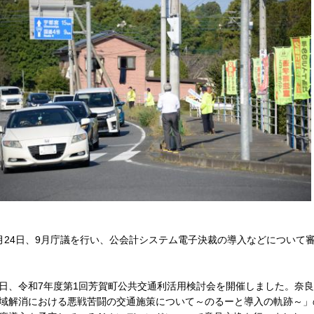
月24日、9月庁議を行い、公会計システム電子決裁の導入などについて
日、令和7年度第1回芳賀町公共交通利活用検討会を開催しました。奈
域解消における悪戦苦闘の交通施策について～のるーと導入の軌跡～」