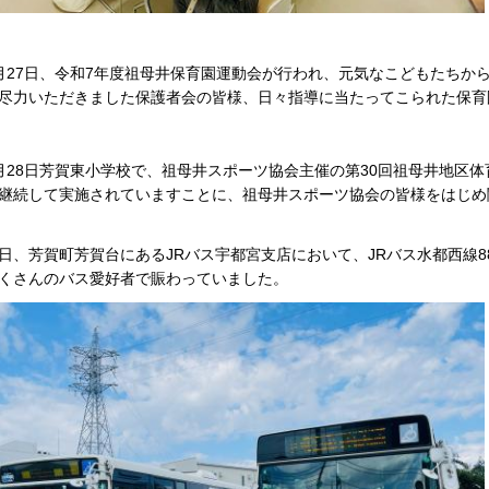
月27日、令和7年度祖母井保育園運動会が行われ、元気なこどもたちか
尽力いただきました保護者会の皆様、日々指導に当たってこられた保育
月28日芳賀東小学校で、祖母井スポーツ協会主催の第30回祖母井地区
継続して実施されていますことに、祖母井スポーツ協会の皆様をはじめ
日、芳賀町芳賀台にあるJRバス宇都宮支店において、JRバス水都西線
くさんのバス愛好者で賑わっていました。