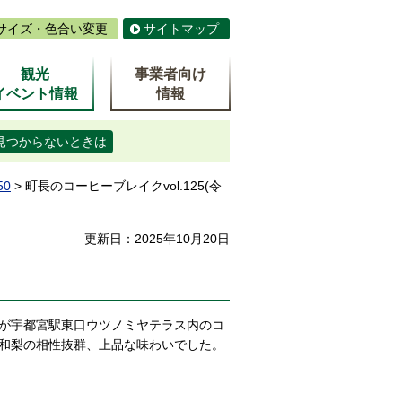
サイズ・色合い変更
サイトマップ
観光
事業者向け
イベント情報
情報
見つからないときは
50
> 町長のコーヒーブレイクvol.125(令
更新日：2025年10月20日
が宇都宮駅東口ウツノミヤテラス内のコ
和梨の相性抜群、上品な味わいでした。