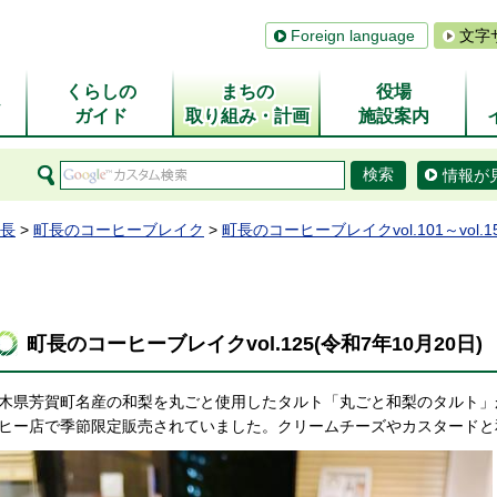
Foreign language
文字
くらしの
まちの
役場
ム
ガイド
取り組み・計画
施設案内
情報が
長
>
町長のコーヒーブレイク
>
町長のコーヒーブレイクvol.101～vol.1
町長のコーヒーブレイクvol.125(令和7年10月20日)
木県芳賀町名産の和梨を丸ごと使用したタルト「丸ごと和梨のタルト」
ヒー店で季節限定販売されていました。クリームチーズやカスタードと