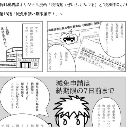
賀町税務課オリジナル漫画『税福充（ぜいふくみつる）と"税務課ロボ"
第18話「減免申請ハ期限厳守！」＞