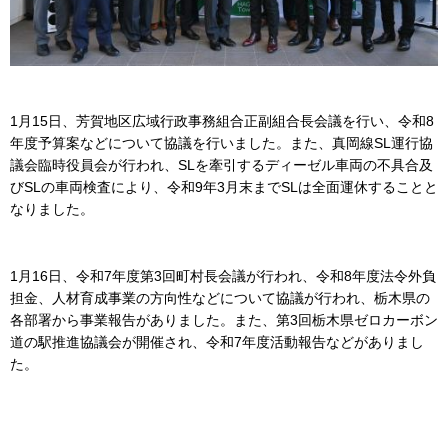
1月15日、芳賀地区広域行政事務組合正副組合長会議を行い、令和8
年度予算案などについて協議を行いました。また、真岡線SL運行協
議会臨時役員会が行われ、SLを牽引するディーゼル車両の不具合及
びSLの車両検査により、令和9年3月末までSLは全面運休することと
なりました。
1月16日、令和7年度第3回町村長会議が行われ、令和8年度法令外負
担金、人材育成事業の方向性などについて協議が行われ、栃木県の
各部署から事業報告がありました。また、第3回栃木県ゼロカーボン
道の駅推進協議会が開催され、令和7年度活動報告などがありまし
た。