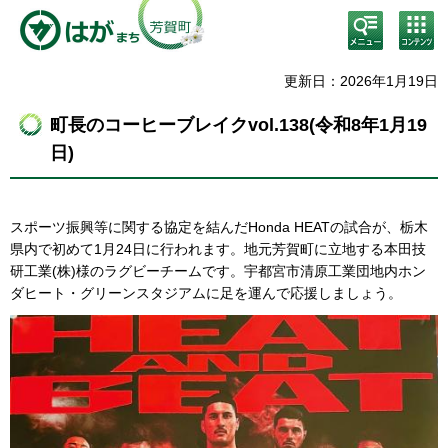
検
コン
索・
テン
共通
ツメ
メニ
ニュ
更新日：2026年1月19日
ュー
ー
町長のコーヒーブレイクvol.138(令和8年1月19
日)
スポーツ振興等に関する協定を結んだHonda HEATの試合が、栃木
県内で初めて1月24日に行われます。地元芳賀町に立地する本田技
研工業(株)様のラグビーチームです。宇都宮市清原工業団地内ホン
ダヒート・グリーンスタジアムに足を運んで応援しましょう。