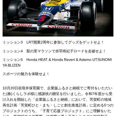
ミッション3 LRT開業2周年に参加してグッズをゲットせよ！
ミッション4 梨の里マラソンで赤羽有紀子ロードを走破せよ！
ミッション5 Honda HEAT & Honda Revert & Astemo UTSUNOMI
YA BLIZEN
スポーツの魅力を体験せよ！
10月20日祖母井保育園で、企業版ふるさと納税でご寄付をいただい
た(株)くらしラボ様に感謝状の贈呈を行いました。令和7年度から受
け入れを開始した「企業版ふるさと納税」において、芳賀町の地域
再生計画「芳賀町ひと・まち・しごと創生推進計画」に定める5つの
プロジェクトのうち、「子育て応援プロジェクト」にご理解をいた