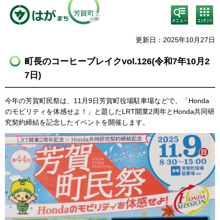
検
コン
索・
テン
共通
ツメ
メニ
ニュ
更新日：2025年10月27日
ュー
ー
町長のコーヒーブレイクvol.126(令和7年10月2
7日)
今年の芳賀町民祭は、11月9日芳賀町役場駐車場などで、「Honda
のモビリティを体感せよ！」と題したLRT開業2周年とHonda共同研
究契約締結を記念したイベントを開催します。