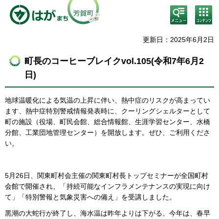
検
コン
索・
テン
共通
ツメ
メニ
ニュ
更新日：2025年6月2日
ュー
ー
町長のコーヒーブレイクvol.105(令和7年6月2
日)
地球温暖化による気温の上昇に伴い、熱中症のリスクが高まってい
ます、熱中症特別警戒情報発表時に、クーリングシェルターとして
町の施設（役場、町民会館、総合情報館、生涯学習センター、水橋
分館、工業団地管理センター）を開放します。ぜひ、ご利用くださ
い。
5月26日、関東町村会主催の関東町村長トップセミナーが全国町村
会館で開催され、「持続可能なインフラメンテナンスの実現に向け
て」「特別警報と気象災害への備え」を受講しました。
黒潮の大蛇行が終了し、海水温は昨年よりは下がる。今年は、春早