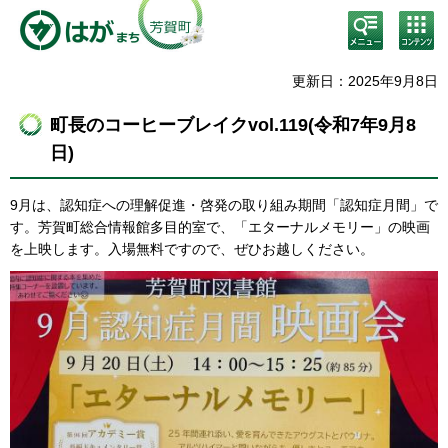
検
コン
索・
テン
共通
ツメ
メニ
ニュ
更新日：2025年9月8日
ュー
ー
町長のコーヒーブレイクvol.119(令和7年9月8
日)
9月は、認知症への理解促進・啓発の取り組み期間「認知症月間」で
す。芳賀町総合情報館多目的室で、「エターナルメモリー」の映画
を上映します。入場無料ですので、ぜひお越しください。