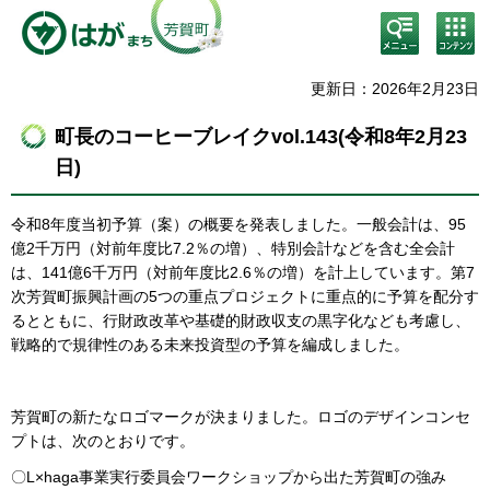
検
コン
索・
テン
共通
ツメ
メニ
ニュ
更新日：2026年2月23日
ュー
ー
町長のコーヒーブレイクvol.143(令和8年2月23
日)
令和8年度当初予算（案）の概要を発表しました。一般会計は、95
億2千万円（対前年度比7.2％の増）、特別会計などを含む全会計
は、141億6千万円（対前年度比2.6％の増）を計上しています。第7
次芳賀町振興計画の5つの重点プロジェクトに重点的に予算を配分す
るとともに、行財政改革や基礎的財政収支の黒字化なども考慮し、
戦略的で規律性のある未来投資型の予算を編成しました。
芳賀町の新たなロゴマークが決まりました。ロゴのデザインコンセ
プトは、次のとおりです。
〇L×haga事業実行委員会ワークショップから出た芳賀町の強み