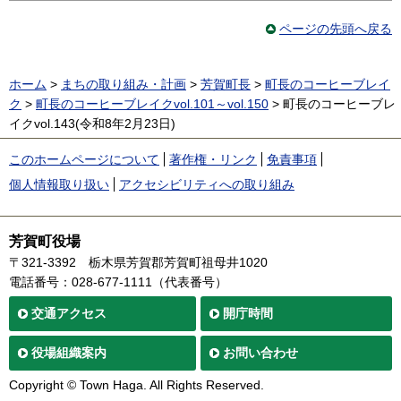
ページの先頭へ戻る
ホーム
>
まちの取り組み・計画
>
芳賀町長
>
町長のコーヒーブレイ
ク
>
町長のコーヒーブレイクvol.101～vol.150
> 町長のコーヒーブレ
イクvol.143(令和8年2月23日)
このホームページについて
著作権・リンク
免責事項
個人情報取り扱い
アクセシビリティへの取り組み
芳賀町役場
〒321-3392
栃木県芳賀郡芳賀町祖母井1020
電話番号：028-677-1111（代表番号）
交通
アクセス
開庁時間
役場
組織案内
お問い合わせ
Copyright © Town Haga. All Rights Reserved.