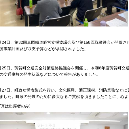
月24日、第32回真岡鐡道経営支援協議会及び第158回取締役会が開催
度事業計画及び収支予算などが承認されました。
月25日、芳賀町交通安全対策連絡協議会を開催し、令和8年度芳賀町交
の交通事故の発生状況などについて報告がありました。
月27日、町政功労表彰式を行い、文化振興、適正課税、消防業務など
ました。町政の発展のために多大なるご貢献を頂きましたことに、心よ
写真は出席者のみ)