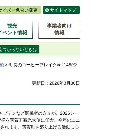
サイズ・色合い変更
サイトマップ
観光
事業者向け
イベント情報
情報
見つからないときは
50
> 町長のコーヒーブレイクvol.148(令
更新日：2026年3月30日
キャプテンなど関係者の方々が、2026シー
aの皆様を芳賀町観光大使に任命。今年のユニ
場されます。芳賀町を盛り上げる活動に心