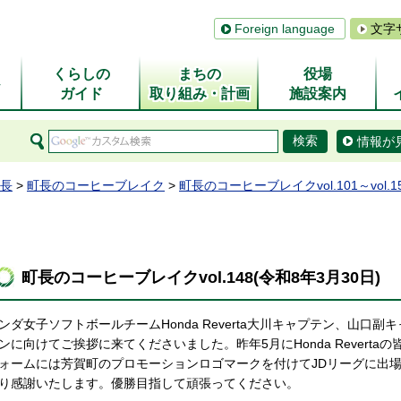
Foreign language
文字
くらしの
まちの
役場
ム
ガイド
取り組み・計画
施設案内
情報が
長
>
町長のコーヒーブレイク
>
町長のコーヒーブレイクvol.101～vol.1
町長のコーヒーブレイクvol.148(令和8年3月30日)
ンダ女子ソフトボールチームHonda Reverta大川キャプテン、山口副
ンに向けてご挨拶に来てくださいました。昨年5月にHonda Revert
ォームには芳賀町のプロモーションロゴマークを付けてJDリーグに出
り感謝いたします。優勝目指して頑張ってください。