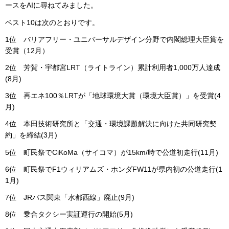
ースをAIに尋ねてみました。
ベスト10は次のとおりです。
1位 バリアフリー・ユニバーサルデザイン分野で内閣総理大臣賞を
受賞（12月）
2位 芳賀・宇都宮LRT（ライトライン）累計利用者1,000万人達成
(8月)
3位 再エネ100％LRTが「地球環境大賞（環境大臣賞）」を受賞(4
月)
4位 本田技術研究所と「交通・環境課題解決に向けた共同研究契
約」を締結(3月)
5位 町民祭でCiKoMa（サイコマ）が15km/時で公道初走行(11月)
6位 町民祭でF1ウィリアムズ・ホンダFW11が県内初の公道走行(1
1月)
7位 JRバス関東「水都西線」廃止(9月)
8位 乗合タクシー実証運行の開始(5月)