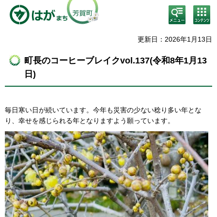
検
コン
索・
テン
共通
ツメ
メニ
ニュ
更新日：2026年1月13日
ュー
ー
町長のコーヒーブレイクvol.137(令和8年1月13
日)
毎日寒い日が続いています。今年も災害の少ない稔り多い年とな
り、幸せを感じられる年となりますよう願っています。