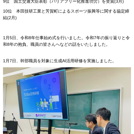
9位 国土交通大臣表彰（バリアフリー化推進功労）を受賞(3月)
10位 本田技研工業と芳賀町によるスポーツ振興等に関する協定締
結(2月)
1月5日、令和8年仕事始め式を行いました。令和7年の振り返りと令
和8年の抱負、職員の皆さんへなどの話をいたしました。
1月7日、幹部職員を対象に生成AI活用研修を実施しました。