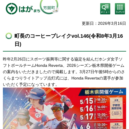
検
コン
索・
テン
共通
ツメ
メニ
ニュ
更新日：2026年3月16日
ュー
ー
町長のコーヒーブレイクvol.146(令和8年3月16
日)
昨年2月26日にスポーツ振興等に関する協定を結んだホンダ女子ソ
フトボールチームHonda Reverta、2026シーズン栃木県開催ゲーム
の案内をいただきましたので掲載します。3月27日午後5時からのさ
くらまつりライトアップ点灯式には、Honda Revertaの選手が参加
いただく予定になっています。